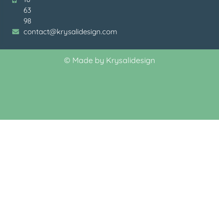
63
98
contact@krysalidesign.com
©
Made by Krysalidesign