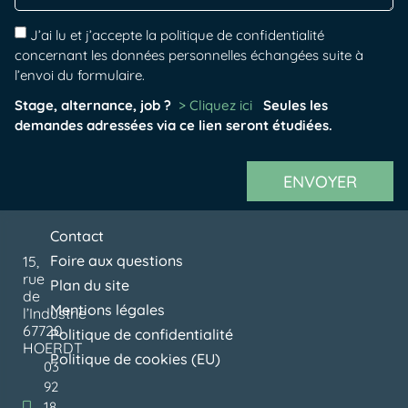
J’ai lu et j’accepte la politique de confidentialité
concernant les données personnelles échangées suite à
l’envoi du formulaire.
Stage, alternance, job ?
> Cliquez ici
Seules les
demandes adressées via ce lien seront étudiées.
ENVOYER
Contact
Foire aux questions
15,
rue
Plan du site
de
Mentions légales
l’Industrie
67720
Politique de confidentialité
HOERDT
Politique de cookies (EU)
03
92
18