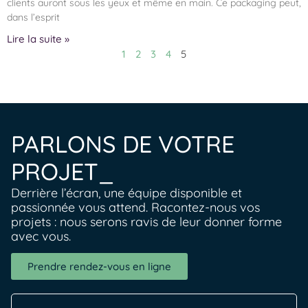
clients auront sous les yeux et même en main. Ce packaging peut,
dans l’esprit
Lire la suite »
1
2
3
4
5
PARLONS DE VOTRE
PROJET_
Derrière l’écran, une équipe disponible et
passionnée vous attend. Racontez-nous vos
projets : nous serons ravis de leur donner forme
avec vous.
Prendre rendez-vous en ligne