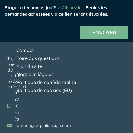
Stage, alternance, job ?
> Cliquez ici
Seules les
demandes adressées via ce lien seront étudiées.
ENVOYER
Contact
Foire aux questions
15,
rue
Plan du site
de
Mentions légales
l’Industrie
67720
Politique de confidentialité
HOERDT
Politique de cookies (EU)
03
92
18
63
98
contact@krysalidesign.com