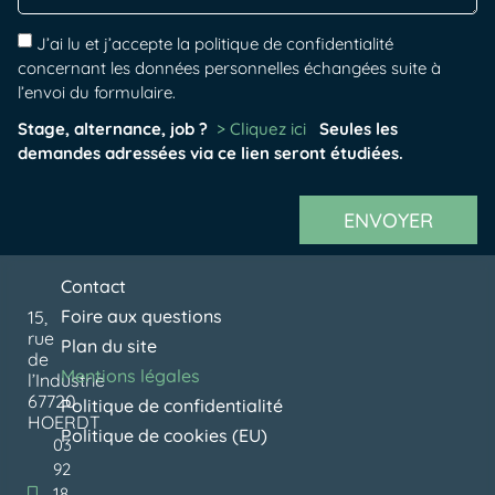
J’ai lu et j’accepte la politique de confidentialité
concernant les données personnelles échangées suite à
l’envoi du formulaire.
Stage, alternance, job ?
> Cliquez ici
Seules les
demandes adressées via ce lien seront étudiées.
ENVOYER
Contact
Foire aux questions
15,
rue
Plan du site
de
Mentions légales
l’Industrie
67720
Politique de confidentialité
HOERDT
Politique de cookies (EU)
03
92
18