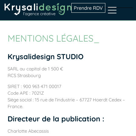
Prendre RDV
MENTIONS LÉGALES_
Krysalidesign STUDIO
SARL au capital de 1 500 €
RCS Strasbourg
SIRET : 900 963 471 00017
Code APE : 7021Z
Siège social : 15 rue de l’industrie – 67727 Hoerdt Cedex –
France.
Directeur de la publication :
Charlotte Abecassis