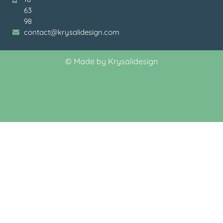
63
98
contact@krysalidesign.com
©
Made by Krysalidesign