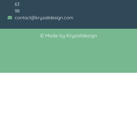
63
98
contact@krysalidesign.com
©
Made by Krysalidesign