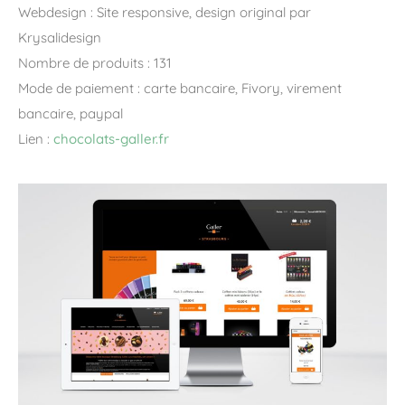
Webdesign : Site responsive, design original par
Krysalidesign
Nombre de produits : 131
Mode de paiement : carte bancaire, Fivory, virement
bancaire, paypal
Lien :
chocolats-galler.fr