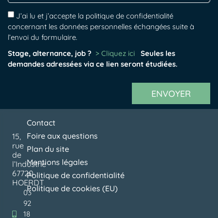
J’ai lu et j’accepte la politique de confidentialité
concernant les données personnelles échangées suite à
l’envoi du formulaire.
Stage, alternance, job ?
> Cliquez ici
Seules les
demandes adressées via ce lien seront étudiées.
ENVOYER
Contact
Foire aux questions
15,
rue
Plan du site
de
Mentions légales
l’Industrie
67720
Politique de confidentialité
HOERDT
Politique de cookies (EU)
03
92
18