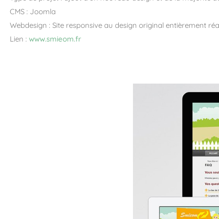
CMS : Joomla
Webdesign : Site responsive au design original entièrement réa
Lien :
www.smieom.fr