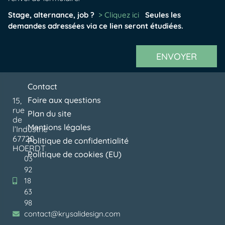
Stage, alternance, job ?
> Cliquez ici
Seules les
demandes adressées via ce lien seront étudiées.
ENVOYER
Contact
Foire aux questions
15,
rue
Plan du site
de
Mentions légales
l’Industrie
67720
Politique de confidentialité
HOERDT
Politique de cookies (EU)
03
92
18
63
98
contact@krysalidesign.com