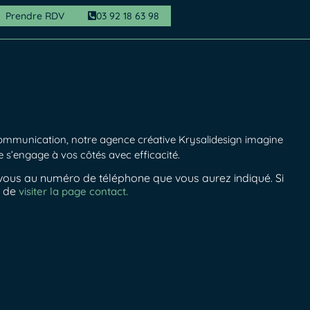
Prendre RDV
03 92 18 63 98
 communication, n
otre agence créative Krysalidesign imagine
 s’engage à vos côtés avec efficacité.
-vous au numéro de téléphone que vous aurez indiqué. Si
u de
visiter la page contact.