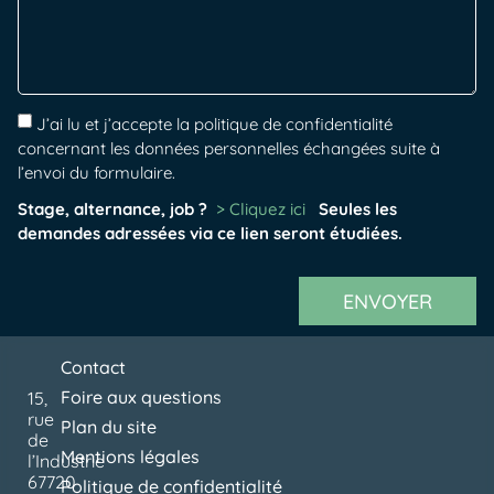
J’ai lu et j’accepte la politique de confidentialité
concernant les données personnelles échangées suite à
l’envoi du formulaire.
Stage, alternance, job ?
> Cliquez ici
Seules les
demandes adressées via ce lien seront étudiées.
ENVOYER
Contact
Foire aux questions
15,
rue
Plan du site
de
Mentions légales
l’Industrie
67720
Politique de confidentialité