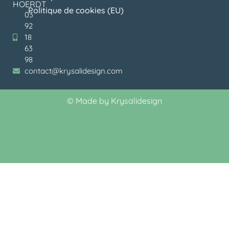
HOERDT
Politique de cookies (EU)
03
92
18
63
98
contact@krysalidesign.com
©
Made by Krysalidesign