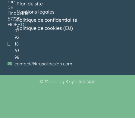
rue
Plan du site
de
Mentions légales
l’Industrie
67720
Politique de confidentialité
HOERDT
Politique de cookies (EU)
03
92
18
63
98
contact@krysalidesign.com
©
Made by Krysalidesign