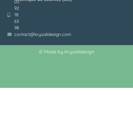
03
92
18
63
98
contact@krysalidesign.com
©
Made by Krysalidesign