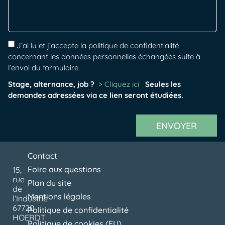
J’ai lu et j’accepte la politique de confidentialité
concernant les données personnelles échangées suite à
l’envoi du formulaire.
Stage, alternance, job ?
> Cliquez ici
Seules les
demandes adressées via ce lien seront étudiées.
ENVOYER
Contact
Foire aux questions
15,
rue
Plan du site
de
Mentions légales
l’Industrie
67720
Politique de confidentialité
HOERDT
Politique de cookies (EU)