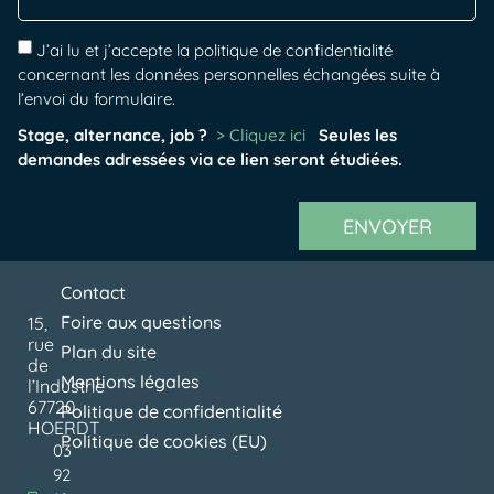
J’ai lu et j’accepte la politique de confidentialité
concernant les données personnelles échangées suite à
l’envoi du formulaire.
Stage, alternance, job ?
> Cliquez ici
Seules les
demandes adressées via ce lien seront étudiées.
ENVOYER
Contact
Foire aux questions
15,
rue
Plan du site
de
Mentions légales
l’Industrie
67720
Politique de confidentialité
HOERDT
Politique de cookies (EU)
03
92