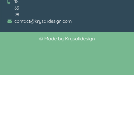
18
63
98
contact@krysalidesign.com
©
Made by Krysalidesign