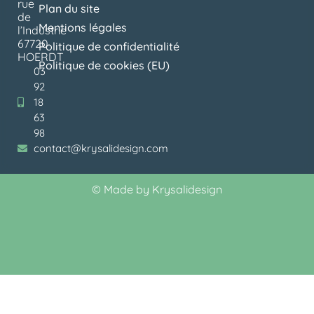
rue
Plan du site
de
Mentions légales
l’Industrie
67720
Politique de confidentialité
HOERDT
Politique de cookies (EU)
03
92
18
63
98
contact@krysalidesign.com
©
Made by Krysalidesign