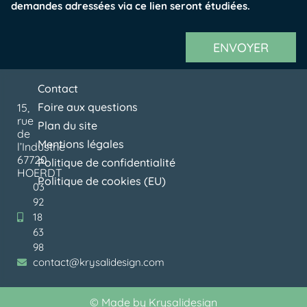
demandes adressées via ce lien seront étudiées.
ENVOYER
Contact
Foire aux questions
15,
rue
Plan du site
de
Mentions légales
l’Industrie
67720
Politique de confidentialité
HOERDT
Politique de cookies (EU)
03
92
18
63
98
contact@krysalidesign.com
©
Made by Krysalidesign