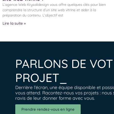
L’agence Web Krysalidesign vous offre quelques clés pour bien
comprendre la structure d’un site web vitrine et aider à la
préparation du contenu. L’objectif est
Lire la suite »
PARLONS DE VOT
PROJET_
Derrière l’écran, une équipe disponible et pass
vous attend. Racontez-nous vos projets : nous 
ravis de leur donner forme avec vous.
Prendre rendez-vous en ligne