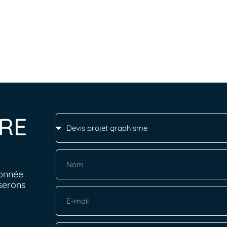
RE
ionnée
serons