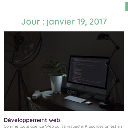
Vidéo
Stratégie
Portfolio
Contact
Jour : janvier 19, 2017
Développement web
Comme toute agence Web qui se respecte, Krysalidesign est en