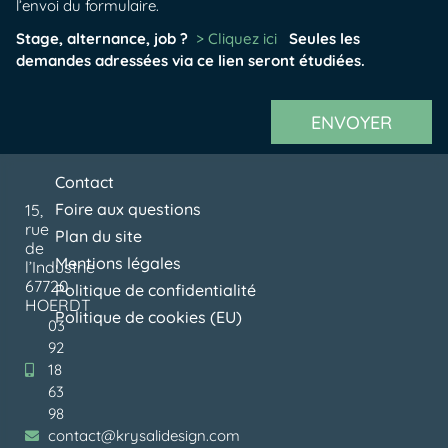
l’envoi du formulaire.
Stage, alternance, job ?
> Cliquez ici
Seules les
demandes adressées via ce lien seront étudiées.
ENVOYER
Contact
Foire aux questions
15,
rue
Plan du site
de
Mentions légales
l’Industrie
67720
Politique de confidentialité
HOERDT
Politique de cookies (EU)
03
92
18
63
98
contact@krysalidesign.com